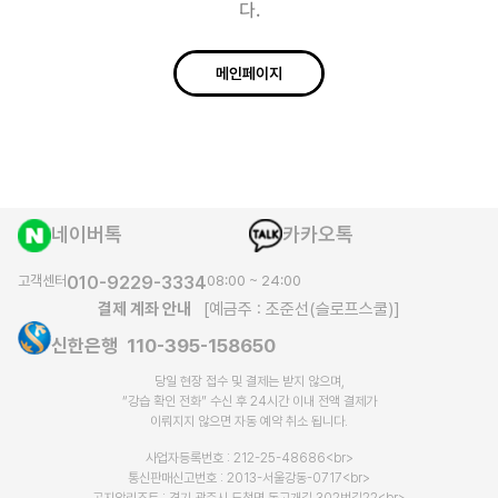
다.
메인페이지
네이버톡
카카오톡
고객센터
010-9229-3334
08:00 ~ 24:00
결제 계좌 안내
[예금주 : 조준선(슬로프스쿨)]
신한은행 110-395-158650
당일 현장 접수 및 결제는 받지 않으며,
“강습 확인 전화” 수신 후 24시간 이내 전액 결제가
이뤄지지 않으면 자동 예약 취소 됩니다.​
사업자등록번호 : 212-25-48686<br>
통신판매신고번호 : 2013-서울강동-0717<br>
곤지암리조트 : 경기 광주시 도척면 독고개길 302번길22<br>