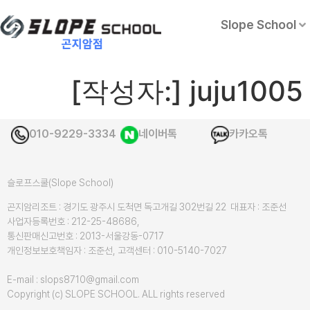
Slope School
[작성자:]
juju1005
010-9229-3334
네이버톡
카카오톡
슬로프스쿨(Slope School)
곤지암리조트 : 경기도 광주시 도척면 독고개길 302번길 22 대표자 : 조준선
사업자등록번호 : 212-25-48686,
통신판매신고번호 : 2013-서울강동-0717
개인정보보호책임자 : 조준선, 고객센터 : 010-5140-7027
E-mail : slops8710@gmail.com
Copyright (c) SLOPE SCHOOL. ALL rights reserved