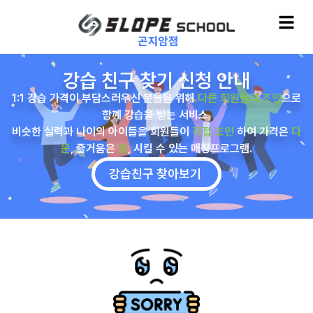
강습 친구 찾기 신청 안내
1:1 강습 가격이 부담스러우신 분들을 위해
다른 회원들과 조인
으로
함꼐 강습을 받는 서비스,
비슷한 실력과 나이의 아이들을 회원들이
직접 조인
하여 가격은
다
운
, 즐거움은
업
, 시킬 수 있는 매칭프로그램.
강습친구 찾아보기