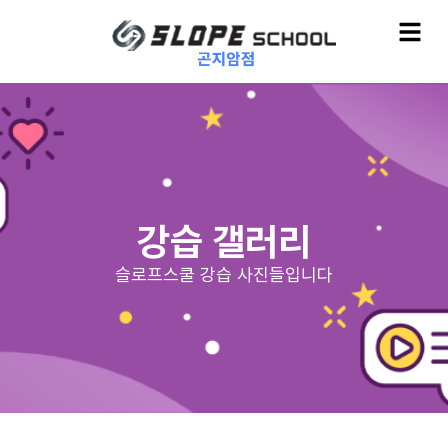
강습 갤러리
슬로프스쿨 강습 사진들입니다