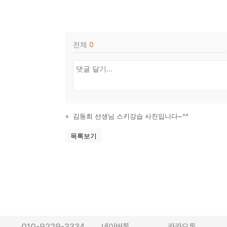
전체
0
«
김동희 선생님 스키강습 사진입니다~^^
목록보기
010-9229-3334
네이버톡
카카오톡