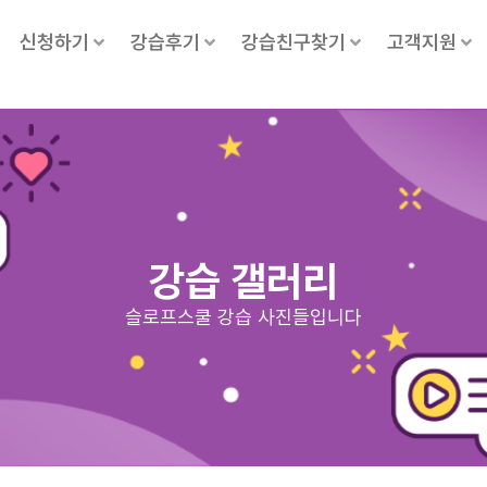
신청하기
강습후기
강습친구찾기
고객지원
강습 갤러리
슬로프스쿨 강습 사진들입니다