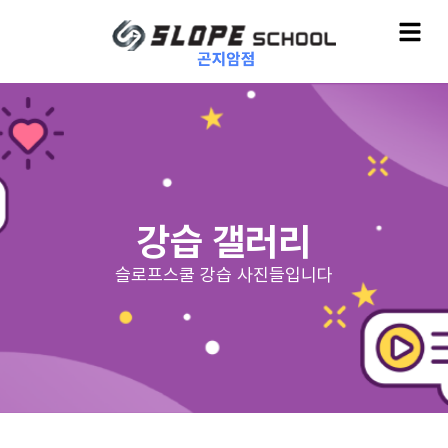
강습 갤러리
슬로프스쿨 강습 사진들입니다