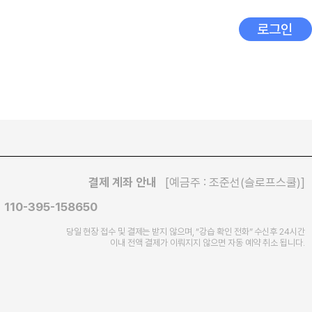
로그인
결제 계좌 안내
[예금주 : 조준선(슬로프스쿨)]
110-395-158650
당일 현장 접수 및 결제는 받지 않으며, “강습 확인 전화” 수신후
24시간
이내 전액 결제가 이뤄지지 않으면 자동 예약 취소 됩니다.