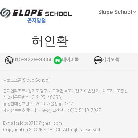
Slope School
허인환
010-9229-3334
네이버톡
카카오톡
슬로프스쿨(Slope School)
곤지암리조트 : 경기도 광주시 도척면 독고개길 302번길 22 대표자 : 조준선
사업자등록번호 : 212-25-48686,
통신판매신고번호 : 2013-서울강동-0717
개인정보보호책임자 : 조준선, 고객센터 : 010-5140-7027
E-mail : slops8710@gmail.com
Copyright (c) SLOPE SCHOOL. ALL rights reserved