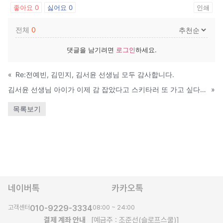
좋아요
0
싫어요
0
인쇄
전체
0
댓글을 남기려면
로그인
하세요.
«
Re:전예빈, 김민지, 김서윤 선생님 모두 감사합니다.
김서윤 선생님 아이가 이제 감 잡았다고 스키타러 또 가고 싶다고 하네요.
»
목록보기
네이버톡
카카오톡
고객센터
010-9229-3334
08:00 ~ 24:00
결제 계좌 안내
[예금주 : 조준선(슬로프스쿨)]