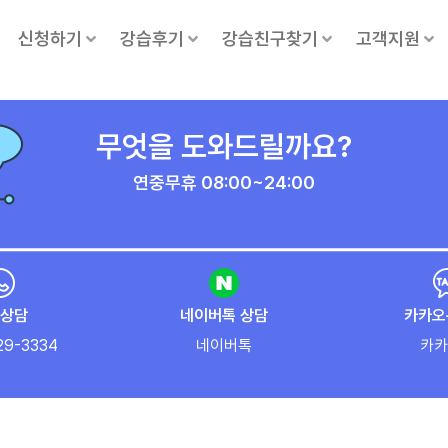
신청하기
강습후기
강습친구찾기
고객지원
무엇을 도와드릴까요?
연중무휴 08:00~24:00
상담
네이버톡 상담
카카오
29-3334
네이버톡
카카