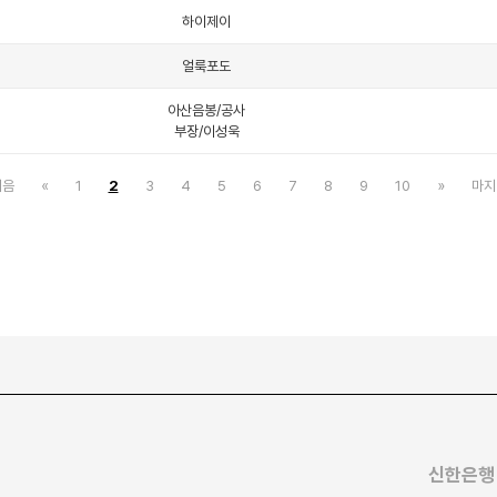
하이제이
얼룩포도
아산음봉/공사
부장/이성욱
처음
«
1
2
3
4
5
6
7
8
9
10
»
마지
신한은행 