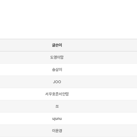
글쓴이
도영이맘
슝삼이
JOO
서우호준서안맘
쏘
ujunu
이윤경