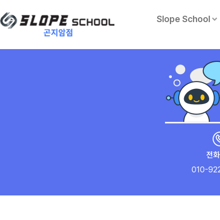
Slope School
전화
010-92