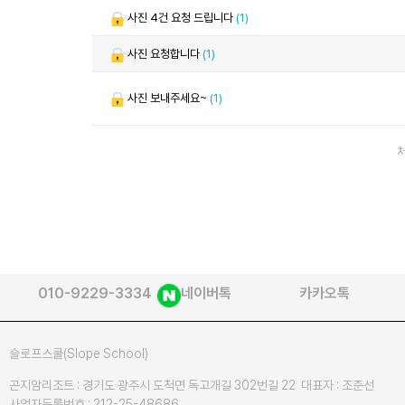
사진 4건 요청 드립니다
(1)
사진 요청합니다
(1)
사진 보내주세요~
(1)
010-9229-3334
네이버톡
카카오톡
슬로프스쿨(Slope School)
곤지암리조트 : 경기도 광주시 도척면 독고개길 302번길 22 대표자 : 조준선
사업자등록번호 : 212-25-48686,