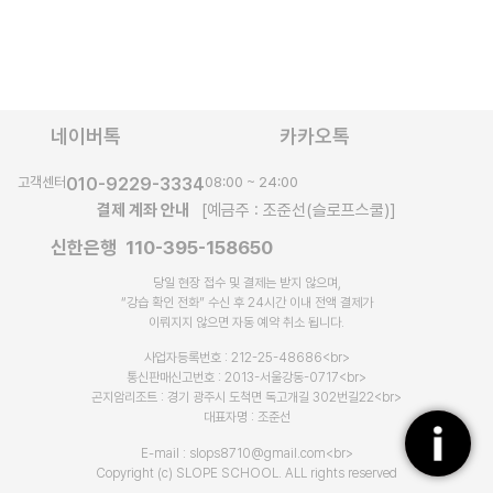
네이버톡
카카오톡
고객센터
010-9229-3334
08:00 ~ 24:00
결제 계좌 안내
[예금주 : 조준선(슬로프스쿨)]
신한은행 110-395-158650
당일 현장 접수 및 결제는 받지 않으며,
“강습 확인 전화” 수신 후 24시간 이내 전액 결제가
이뤄지지 않으면 자동 예약 취소 됩니다.​
사업자등록번호 : 212-25-48686<br>
통신판매신고번호 : 2013-서울강동-0717<br>
곤지암리조트 : 경기 광주시 도척면 독고개길 302번길22<br>
대표자명 : 조준선
E-mail : slops8710@gmail.com<br>
Copyright (c) SLOPE SCHOOL. ALL rights reserved